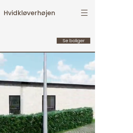
Hvidkløverhøjen
Se boliger