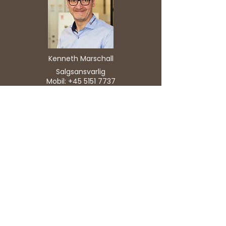
Kenneth Marschall
Salgsansvarlig
Mobil:
+45 5151 7737
Bestil en fremvisning
Plantegning