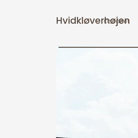
Hvidkløverhøjen
Området