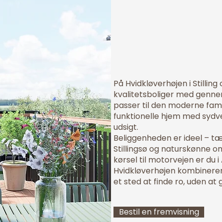
Moder
boliger
På Hvidkløverhøjen i Stilli
kvalitetsboliger med genne
passer til den moderne famil
funktionelle hjem med sydv
udsigt.
Beliggenheden er ideel – tæt 
Stillingsø og naturskønne o
kørsel til motorvejen er du i
Hvidkløverhøjen kombinerer
et sted at finde ro, uden at
Bestil en fremvisning