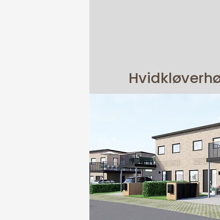
Hvidkløverhø