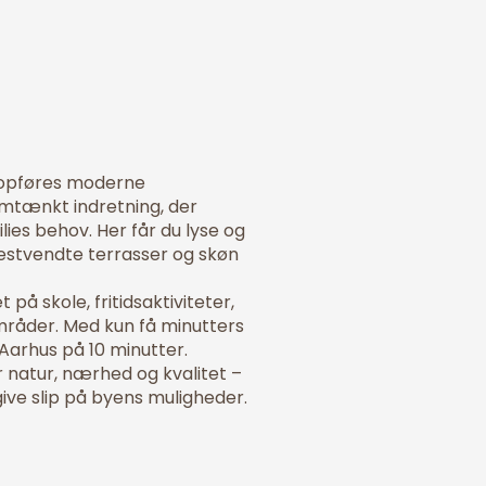
ne
 til livet
ng opføres moderne
mtænkt indretning, der
ies behov. Her får du lyse og
estvendte terrasser og skøn
på skole, fritidsaktiviteter,
mråder. Med kun få minutters
 Aarhus på 10 minutter.
 natur, nærhed og kvalitet –
 give slip på byens muligheder.