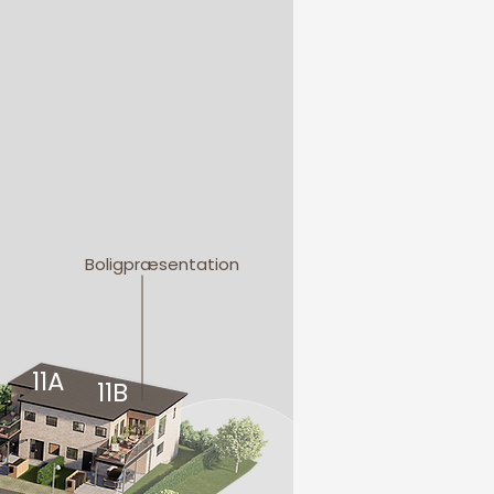
Boligpræsentation
11A
11B