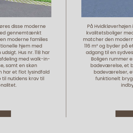
pføres disse moderne
På Hvidkløverhøjen i
r med gennemtænkt
kvalitetsboliger m
en moderne families
matcher den moderne 
ktionelle hjem med
116 m² og byder på et
dsigt. Hus nr. 11B har
adgang til en sydves
afdeling med walk-in-
Boligen rummer e
e, samt en skøn
badeværelse, et 
 har et flot lysindfald
badeværelser, et
til nutidens krav til
funktionelt bryg
nalitet.
indb