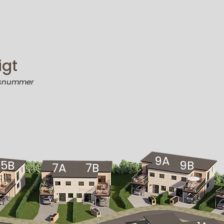
gt
husnummer
9A
5B
9B
7A
7B