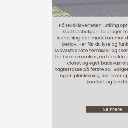
På Hvidkløverhøjen i Stilling o
kvalitetsboliger i to etage
indretning, der imødekommer d
behov. Her får du lyse og fun
sydvestvendte terrasser og skøn u
tre børneværelser, en forældre
closet og eget badeværels
tagterrasse på første sal. Boligen
og en planløsning, der lever op 
komfort og funktio
Se mere